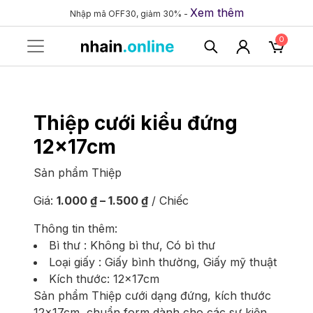
Xem thêm
Nhập mã OFF30, giảm 30% -
0
Thiệp cưới kiểu đứng
12x17cm
Sản phẩm
Thiệp
Khoảng
Giá:
1.000
₫
–
1.500
₫
/ Chiếc
giá:
Thông tin thêm:
từ
Bì thư : Không bì thư, Có bì thư
1.000 ₫
Loại giấy : Giấy bình thường, Giấy mỹ thuật
đến
Kích thước: 12x17cm
1.500 ₫
Sản phẩm Thiệp cưới dạng đứng, kích thước
12x17cm, chuẩn form dành cho các sự kiện