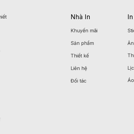
Nhà In
In
iết
Khuyến mãi
St
Sản phẩm
Ản
n
Th
Thiết kế
Lị
Liên hệ
Áo
Đối tác