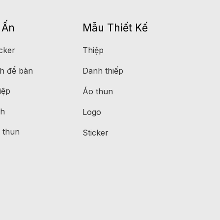
 Ấn
Mẫu Thiết Kế
icker
Thiệp
h để bàn
Danh thiếp
iệp
Áo thun
ch
Logo
 thun
Sticker