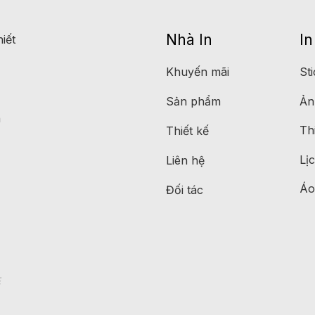
Nhà In
In
iết
Khuyến mãi
St
Sản phẩm
Ản
n
Th
Thiết kế
Lị
Liên hệ
Áo
Đối tác