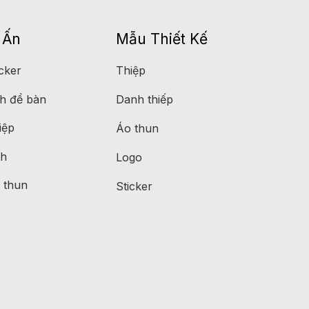
 Ấn
Mẫu Thiết Kế
icker
Thiệp
h để bàn
Danh thiếp
iệp
Áo thun
ch
Logo
 thun
Sticker